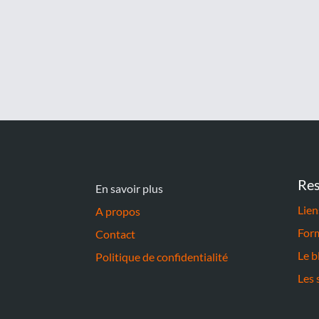
Res
En savoir plus
Lien
A propos
For
Contact
Le b
Politique de confidentialité
Les 