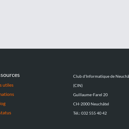
sources
Club d'Informatique de Neuchâ
s utiles
(CIN)
mations
Guillaume-Farel 20
log
CH-2000 Neuchâtel
status
Tél.: 032 555 40 42